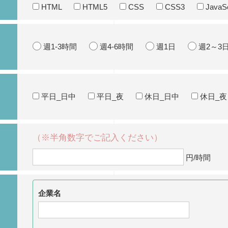
HTML
HTML5
CSS
CSS3
JavaSc
週1-3時間
週4-6時間
週1日
週2～3
平日_日中
平日_夜
休日_日中
休日_夜
（※半角数字でご記入ください）
円/時間
企業名