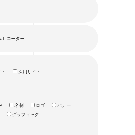
eｂコーダー
イト
採用サイト
P
名刺
ロゴ
バナー
グラフィック