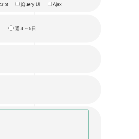
ript
jQuery UI
Ajax
日
週４～5日