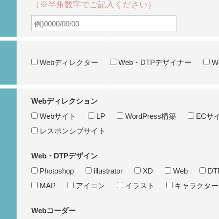
（※半角数字でご記入ください）
Webディレクター
Web・DTPデザイナー
W
Webディレクション
Webサイト
LP
WordPress構築
ECサ
レスポンシブサイト
Web・DTPデザイン
Photoshop
illustrator
XD
Web
DT
MAP
アイコン
イラスト
キャラクター
Webコーダー