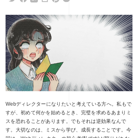
ィレクションの視点から探るデジタ
オンラインで学べる！WEBディ
可能性 後編
須スキルの完全ガイド
3
2024.12.27
Webディレクターになりたいと考えている方へ。私もで
すが、初めて何かを始めるとき、完璧を求めるあまりミ
スを恐れることがあります。でもそれは逆効果なんで
す。大切なのは、ミスから学び、成長することです。今