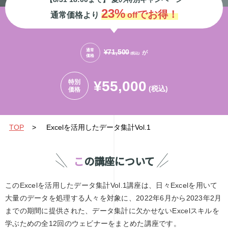
23%
でお得！
通常価格より
off
通常
¥71,500
ィレクションの視点から探るデジタ
オンラインで学べる！WEBデ
が
(税込)
価格
の可能性 後編
須スキルの完全ガイド
.13
2024.12.27
特別
¥55,000
(税込)
価格
TOP
>
Excelを活用したデータ集計Vol.1
この講座について
このExcelを活用したデータ集計Vol.1講座は、日々Excelを用いて
大量のデータを処理する人々を対象に、2022年6月から2023年2月
までの期間に提供された、データ集計に欠かせないExcelスキルを
学ぶための全12回のウェビナーをまとめた講座です。