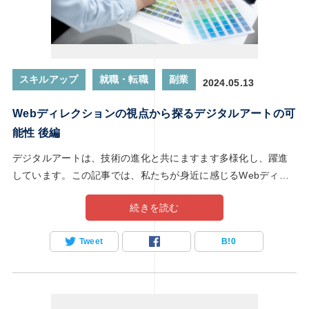
スキルアップ
就職・転職
副業
2024.05.13
Webディレクションの視点から探るデジタルアートの可
能性 後編
デジタルアートは、技術の進化と共にますます多様化し、躍進
しています。この記事では、私たちが身近に感じるWebディレ
クションの視点から、デジタルアートの未来に迫ります。Web
続きを読む
ディレクターは、Webサイトやオンラインプラットフォームを
通じて情報やエンターテイメントを提供する際、デザインやユ
Tweet
B!
0
ーザーエクスペリエンスに深く関与します。そこで彼らがデジ
タルアートに対して抱く見解や期待は、この分野の可能性を拡
大させる鍵となるでしょう。この記事では、Webディレクター
がデジタルアートの世界にどのような影響を与え、新たなる創