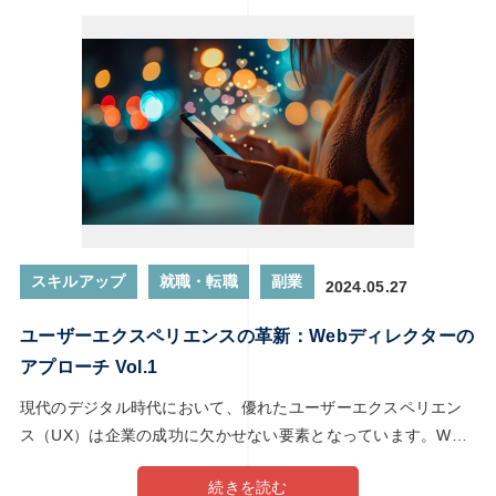
なコースが充実。 Progate: プログラミング初心者にぴったりな
コースが豊富。 Google Analytics Academy: データ解析スキル
を学ぶならここ。 LinkedIn Learning: リーダーシップやビジネ
ススキルも一緒に学べます。 学んだスキルを実務で活かすポイ
ント ポートフォリオを作成する: 自分のスキルをアピールする
ための作品集を作りましょう。 小さなプロジェクトで試す: フ
リーランス案件や副業で実践的に使ってみる。 フィードバック
を受ける: 上司やクライアントから意見をもらい、改善してい
く。 継続的に学ぶ: WEB業界は変化が早いので、最新情報をキ
ャッチアップし続けることが大事です。 WEBディレクターとし
スキルアップ
就職・転職
副業
2024.05.27
て成功するには、幅広いスキルを身につける必要があります。
でも安心してください！オンライン学習を使えば、効率よくス
ユーザーエクスペリエンスの革新：Webディレクターの
キルを磨くことができます。 コミュニケーションスキルやプロ
アプローチ Vol.1
ジェクト管理能力、デザインやコーディングの基礎知識をしっ
かり学べば、キャリアの可能性がグッと広がります。さあ、今
現代のデジタル時代において、優れたユーザーエクスペリエン
日からオンライン学習を始めて、未来の自分を作り上げましょ
ス（UX）は企業の成功に欠かせない要素となっています。Web
う！
ディレクターは、ユーザーのニーズを深く理解し、革新的なア
続きを読む
プローチでデジタルプロジェクトを導く鍵となる存在です。本