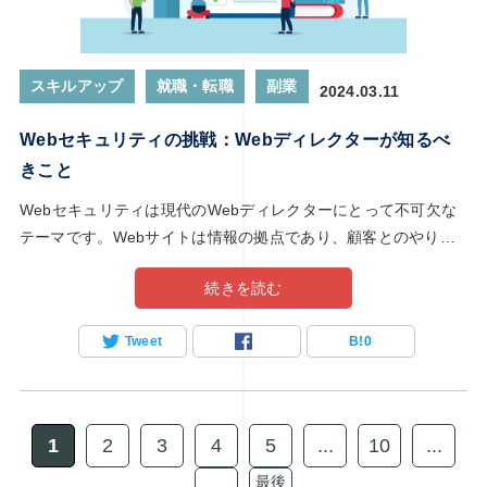
スキルアップ
就職・転職
副業
2024.03.11
Webセキュリティの挑戦：Webディレクターが知るべ
きこと
Webセキュリティは現代のWebディレクターにとって不可欠な
テーマです。Webサイトは情報の拠点であり、顧客とのやり取
りの中心地ですが、セキュリティの脅威に晒されています。本
続きを読む
記事では、Webディレクターが直面する可能性のある脅威やそ
の対策について解説します。データ漏洩やサイバー攻撃などの
Tweet
B!
0
リスクを最小限に抑え、安全かつ信頼性の高いWebサイトを構
築するためには、どのような知識やスキルが必要なのか、詳し
く見ていきましょう。
1
2
3
4
5
...
10
...
最後