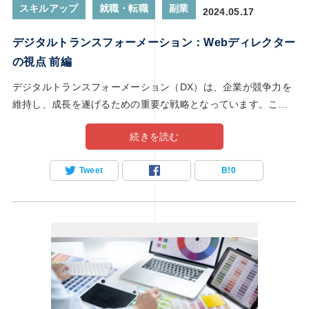
スキルアップ
就職・転職
副業
2024.05.17
デジタルトランスフォーメーション：Webディレクター
の視点 前編
デジタルトランスフォーメーション（DX）は、企業が競争力を
維持し、成長を遂げるための重要な戦略となっています。この
変革の波は、特にWebディレクターの役割に大きな影響を与え
続きを読む
ています。Webディレクターは、企業のオンラインプレゼンス
を最適化し、ユーザーエクスペリエンスを向上させるためのキ
Tweet
B!
0
ーパーソンです。この記事では、Webディレクターの視点から
見たDXの重要性と、成功するための具体的なステップについて
詳しく解説します。