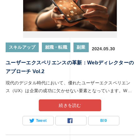
ット コミュニケーションスキル チームやクライアントとやり取
りする機会が多いWEBディレクター。だから、コミュニケーシ
ョンスキルが超重要です！ プロジェクト管理能力 プロジェクト
全体を管理する力も欠かせません。 スケジュール管理: 納期を
守るために、全体の計画を立てて進捗を追いかけます。 タスク
管理: 誰がどの仕事をするかを割り振り、進捗を管理します。
スキルアップ
就職・転職
副業
2024.05.30
リスク管理: 問題が起こりそうなところを事前に見つけて、対応
策を準備します。 オンライン学習でスキルを効率的に学ぶ方法
ユーザーエクスペリエンスの革新：Webディレクターの
「忙しくて学ぶ時間が取れない…」そんな人にぴったりなのが
アプローチ Vol.2
オンライン学習！自分のペースで進められるので、時間を有効
活用できます。 効率的に学ぶためのコツ 目的を明確にする: 自
現代のデジタル時代において、優れたユーザーエクスペリエン
分が何を学びたいのか、ゴールを設定しておきましょう。 学習
ス（UX）は企業の成功に欠かせない要素となっています。Web
プラットフォームを選ぶ: UdemyやProgateなど、自分に合った
ディレクターは、ユーザーのニーズを深く理解し、革新的なア
続きを読む
ものを選ぶ。 スケジュールを組む: 無理のない範囲で学習計画
プローチでデジタルプロジェクトを導く鍵となる存在です。本
を立てる。 アウトプットを意識する: 学んだことを実際に使っ
記事では、ユーザーエクスペリエンスの革新を目指すWebディ
Tweet
B!
0
てみることで、理解が深まります。 スキルアップに役立つおす
レクターが採用するべき戦略や最新のトレンドについて探り、
すめリソース Udemy: 初心者向けから上級者向けまで、多彩な
その重要性と実践方法を具体的に解説します。
講座があります。 Coursera: 大学や専門機関が提供する高品質