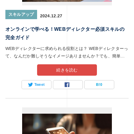
スキルアップ
2024.12.27
オンラインで学べる！WEBディレクター必須スキルの
オンラインで学べる！WEBディレクター必
ユーザーエクスペリ
須スキルの完全ガイド
ィレクターのアプローチ
完全ガイド
2024.12.27
2024.05.30
WEBディレクターに求められる役割とは？ WEBディレクターっ
て、なんだか難しそうなイメージありませんか？でも、簡単に
言うと、WEBサイトやアプリ制作の司令塔みたいな役割です。
続きを読む
クライアントやチームと話し合いながら、プロジェクトを進め
ていくポジションなんです。 実際の事例：成功したWEBディレ
Tweet
B!
0
クターの役割 たとえば、Aさん（30代・未経験からWEBディレ
クターへ転職）のケースを見てみましょう。 Aさんは、もとも
と営業職として働いていましたが、オンラインスクールでスキ
ルを学び、WEBディレクターに転職しました。あるプロジェク
トでは、クライアントの要望を細かくヒアリングし、デザイナ
ーとエンジニアに適切に伝えることで、納期内に高品質なWEB
サイトを完成させました。 WEBディレクターに必要なスキルセ