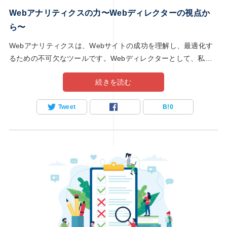
Webアナリティクスの力〜Webディレクターの視点か
ら〜
Webアナリティクスは、Webサイトの成功を理解し、最適化す
るための不可欠なツールです。Webディレクターとして、私た
ちは常にユーザーの行動を把握し、サイトのパフォーマンスを
続きを読む
向上させるための戦略を練る必要があります。この記事では、
Webアナリティクスが私たちの日常業務にどのように影響を与
Tweet
B!
0
えているかに焦点を当てます。データの解釈から行動への転換
まで、このパワフルなツールが私たちの意思決定をどのように
支援しているかを探求します。さあ、データの海に飛び込み、
Webサイトの成功をさらに高める方法を探っていきましょう！