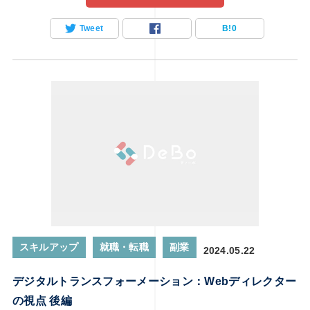
記事では、ユーザーエクスペリエンスの革新を目指すWebディ
Tweet
B!
0
レクターが採用するべき戦略や最新のトレンドについて探り、
その重要性と実践方法を具体的に解説します。
スキルアップ
就職・転職
副業
2024.05.22
デジタルトランスフォーメーション：Webディレクター
の視点 後編