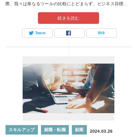
際、我々は単なるツールの比較にとどまらず、ビジネス目標や
ユーザー体験、技術要件など、多岐にわたる要素を考慮しなけ
続きを読む
ればなりません。この記事では、Webディレクターの視点か
ら、最適なWebプラットフォーム選定のための戦略について探
Tweet
B!
0
求していきます。我々の役割は、単に技術的な側面だけでな
く、ビジネスの成長や顧客満足度を向上させるための方向性を
見極めることです。それでは、どのようにして最適なプラット
フォームを選定し、ビジネスの成功につなげていくべきなので
しょうか？
スキルアップ
就職・転職
副業
2024.03.26