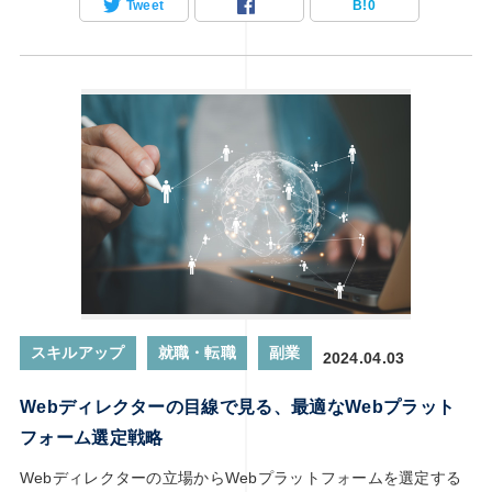
Tweet
B!
0
ーザーエクスペリエンスに深く関与します。そこで彼らがデジ
タルアートに対して抱く見解や期待は、この分野の可能性を拡
大させる鍵となるでしょう。この記事では、Webディレクター
がデジタルアートの世界にどのような影響を与え、新たなる創
造の地平を開く可能性を探ります。
スキルアップ
就職・転職
副業
2024.04.03
Webディレクターの目線で見る、最適なWebプラット
フォーム選定戦略
Webディレクターの立場からWebプラットフォームを選定する