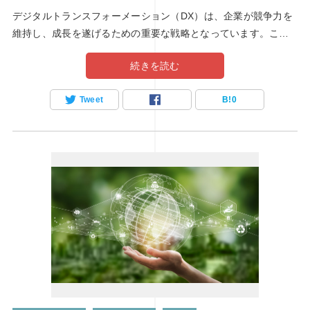
デジタルトランスフォーメーション（DX）は、企業が競争力を
維持し、成長を遂げるための重要な戦略となっています。この
変革の波は、特にWebディレクターの役割に大きな影響を与え
続きを読む
ています。Webディレクターは、企業のオンラインプレゼンス
を最適化し、ユーザーエクスペリエンスを向上させるためのキ
Tweet
B!
0
ーパーソンです。この記事では、Webディレクターの視点から
見たDXの重要性と、成功するための具体的なステップについて
詳しく解説します。