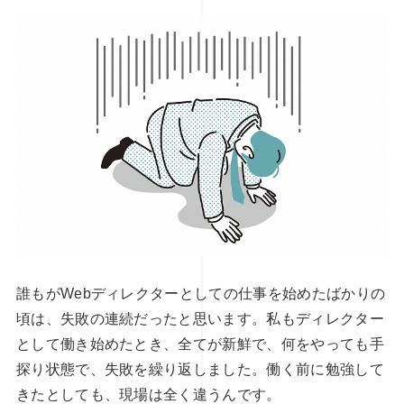
ィレクションの視点から探るデジタ
オンラインで学べる！WEBディ
可能性 後編
須スキルの完全ガイド
3
2024.12.27
誰もがWebディレクターとしての仕事を始めたばかりの
頃は、失敗の連続だったと思います。私もディレクター
として働き始めたとき、全てが新鮮で、何をやっても手
探り状態で、失敗を繰り返しました。働く前に勉強して
きたとしても、現場は全く違うんです。