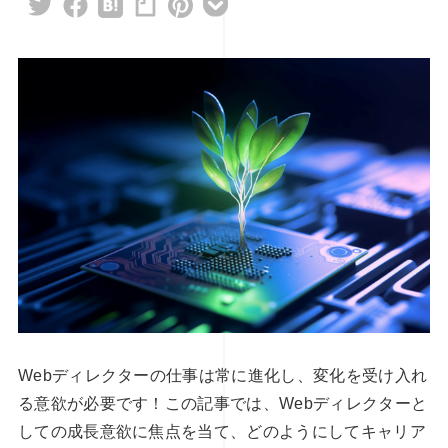
ィレクションの視点から探るデジタ
オンラインで学べる！WEBディ
可能性 後編
須スキルの完全ガイド
3
2024.12.27
Webディレクターの仕事は常に進化し、変化を受け入れ
る意欲が必要です！この記事では、Webディレクターと
しての成長意欲に焦点を当て、どのようにしてキャリア