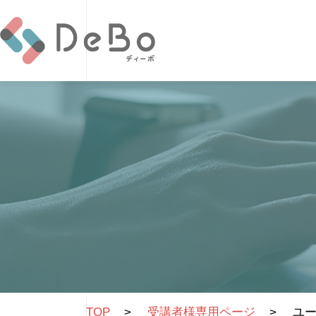
TOP
>
受講者様専用ページ
>
ユ